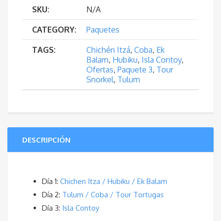
SKU:
N/A
(€200
CATEGORY:
Paquetes
Niños
TAGS:
Chichén Itzá
,
Coba
,
Ek
Balam
,
Hubiku
,
Isla Contoy
,
-
Ofertas
,
Paquete 3
,
Tour
Snorkel
,
Tulum
€270
Adultos)
cantidad
DESCRIPCIÓN
Día 1:
Chichen Itza / Hubiku / Ek Balam
Día 2:
Tulum / Coba / Tour Tortugas
Día 3:
Isla Contoy