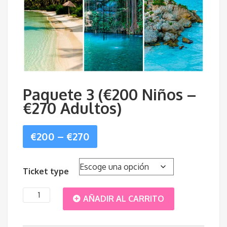
Paquete 3 (€200 Niños –
€270 Adultos)
Price
€
200
–
€
270
range:
Ticket type
€200
Paquete
AÑADIR AL CARRITO
through
3
€270