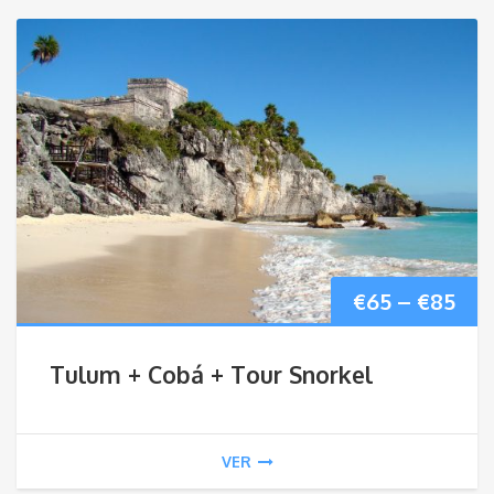
Pri
€
65
–
€
85
ran
Tulum + Cobá + Tour Snorkel
€65
thr
VER