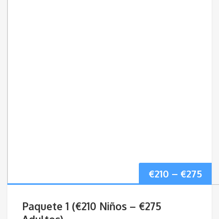
Pri
€
210
–
€
275
ran
Paquete 1 (€210 Niños – €275
€21